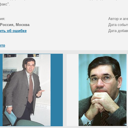
факс".
ия:
Автор и аг
Россия, Москва
Дата собы
ить об ошибке
Дата доба
ото