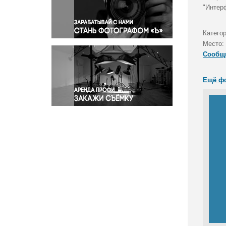
Правосудие
"Интер
Происшествия и конфликты
Религия
Категор
Место:
Светская жизнь
Сообщ
Спорт
Экология
Ещё ф
Экономика и бизнес