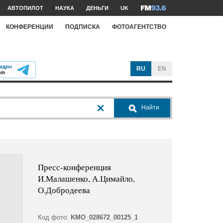
АВТОПИЛОТ
НАУКА
ДЕНЬГИ
UK
КОНФЕРЕНЦИИ
ПОДПИСКА
ФОТОАГЕНТСТВО
RU
EN
Найти
Пресс-конференция
И.Малашенко, А.Цимайло,
О.Добродеева
Код фото:
KMO_028672_00125_1