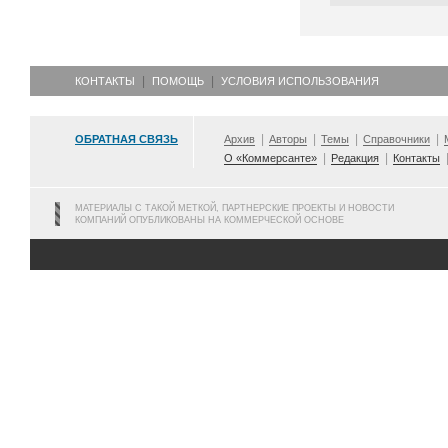
КОНТАКТЫ
ПОМОЩЬ
УСЛОВИЯ ИСПОЛЬЗОВАНИЯ
ОБРАТНАЯ СВЯЗЬ
Архив
Авторы
Темы
Справочники
О «Коммерсанте»
Редакция
Контакты
МАТЕРИАЛЫ С ТАКОЙ МЕТКОЙ, ПАРТНЕРСКИЕ ПРОЕКТЫ И НОВОСТИ
КОМПАНИЙ ОПУБЛИКОВАНЫ НА КОММЕРЧЕСКОЙ ОСНОВЕ