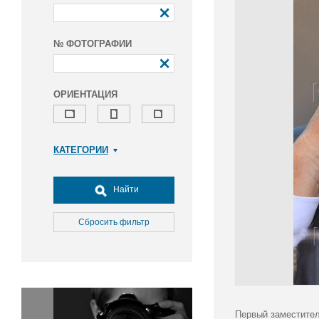
№ ФОТОГРАФИИ
ОРИЕНТАЦИЯ
КАТЕГОРИИ
Армия и ВПК
Досуг, туризм и отдых
Найти
Культура
Медицина
Сбросить фильтр
Наука
Образование
Общество
Окружающая среда
Политика
Первый заместител