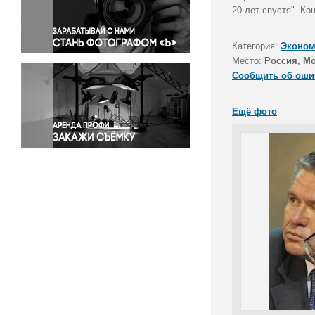
Правосудие
20 лет спустя". К
Происшествия и конфликты
Религия
Категория:
Эконом
Место:
Россия, М
Светская жизнь
Сообщить об оши
Спорт
Экология
Ещё фото
Экономика и бизнес