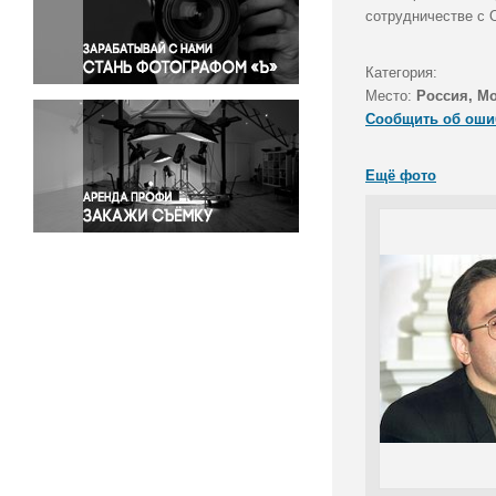
Правосудие
сотрудничестве с 
Происшествия и конфликты
Религия
Категория:
Место:
Россия, М
Светская жизнь
Сообщить об оши
Спорт
Экология
Ещё фото
Экономика и бизнес