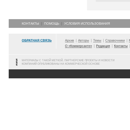
КОНТАКТЫ
ПОМОЩЬ
УСЛОВИЯ ИСПОЛЬЗОВАНИЯ
ОБРАТНАЯ СВЯЗЬ
Архив
Авторы
Темы
Справочники
О «Коммерсанте»
Редакция
Контакты
МАТЕРИАЛЫ С ТАКОЙ МЕТКОЙ, ПАРТНЕРСКИЕ ПРОЕКТЫ И НОВОСТИ
КОМПАНИЙ ОПУБЛИКОВАНЫ НА КОММЕРЧЕСКОЙ ОСНОВЕ