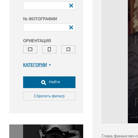
№ ФОТОГРАФИИ
ОРИЕНТАЦИЯ
КАТЕГОРИИ
Армия и ВПК
Досуг, туризм и отдых
Найти
Культура
Медицина
Сбросить фильтр
Наука
Образование
Общество
Окружающая среда
Политика
Глава финансово-