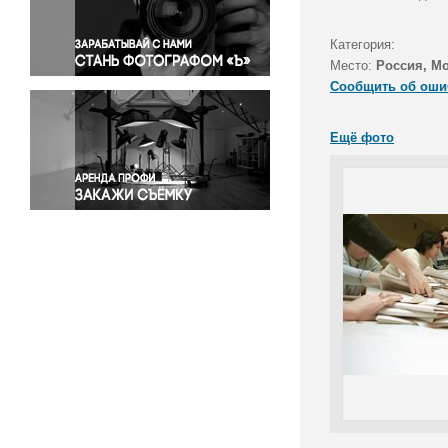
Правосудие
Происшествия и конфликты
Категория:
Религия
Место:
Россия, М
Сообщить об оши
Светская жизнь
Спорт
Ещё фото
Экология
Экономика и бизнес