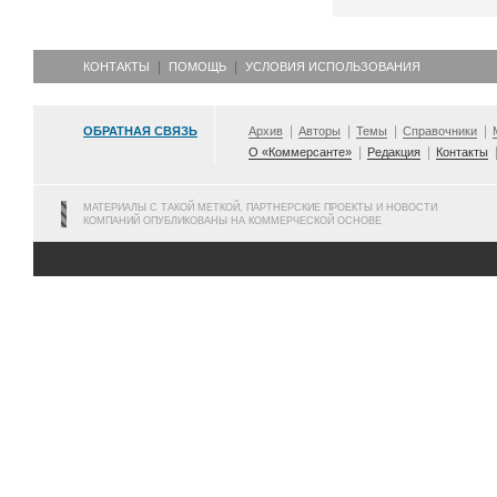
КОНТАКТЫ
ПОМОЩЬ
УСЛОВИЯ ИСПОЛЬЗОВАНИЯ
ОБРАТНАЯ СВЯЗЬ
Архив
Авторы
Темы
Справочники
О «Коммерсанте»
Редакция
Контакты
МАТЕРИАЛЫ С ТАКОЙ МЕТКОЙ, ПАРТНЕРСКИЕ ПРОЕКТЫ И НОВОСТИ
КОМПАНИЙ ОПУБЛИКОВАНЫ НА КОММЕРЧЕСКОЙ ОСНОВЕ