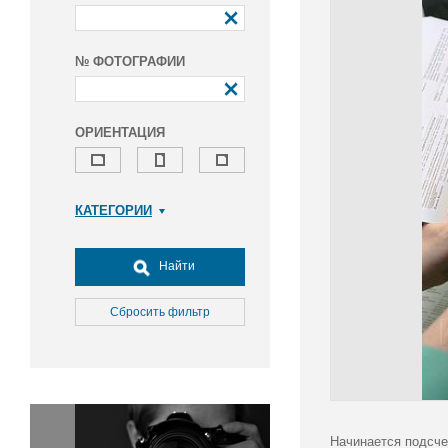
№ ФОТОГРАФИИ
ОРИЕНТАЦИЯ
КАТЕГОРИИ
Армия и ВПК
Досуг, туризм и отдых
Найти
Культура
Медицина
Сбросить фильтр
Наука
Образование
Общество
Окружающая среда
Политика
Начинается подсче