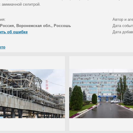
с аммиачной селитрой.
ия:
Автор и аг
Россия, Воронежская обл., Россошь
Дата собы
ить об ошибке
Дата доба
ото