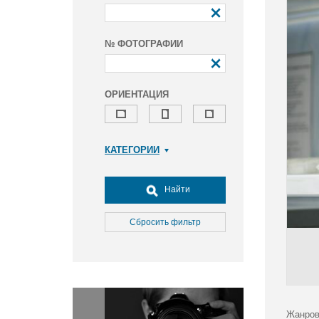
№ ФОТОГРАФИИ
ОРИЕНТАЦИЯ
КАТЕГОРИИ
Армия и ВПК
Досуг, туризм и отдых
Найти
Культура
Медицина
Сбросить фильтр
Наука
Образование
Общество
Окружающая среда
Политика
Жанров