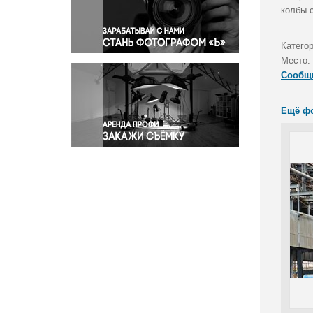
Правосудие
колбы 
Происшествия и конфликты
Религия
Категор
Место:
Светская жизнь
Сообщ
Спорт
Экология
Ещё ф
Экономика и бизнес