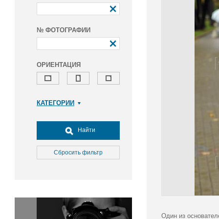
№ ФОТОГРАФИИ
ОРИЕНТАЦИЯ
КАТЕГОРИИ
Армия и ВПК
Досуг, туризм и отдых
Найти
Культура
Медицина
Сбросить фильтр
Наука
Образование
Общество
Окружающая среда
Политика
Один из основател