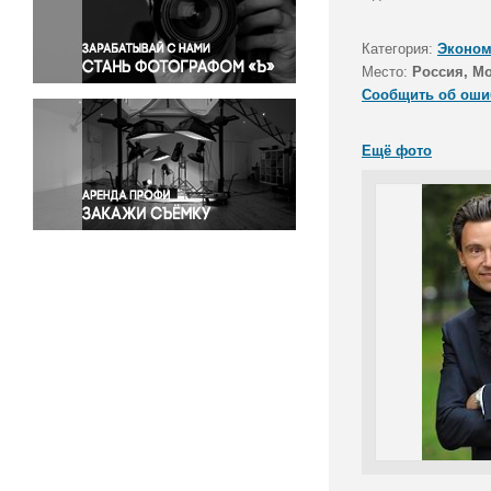
Правосудие
Происшествия и конфликты
Категория:
Эконом
Религия
Место:
Россия, М
Сообщить об оши
Светская жизнь
Спорт
Ещё фото
Экология
Экономика и бизнес