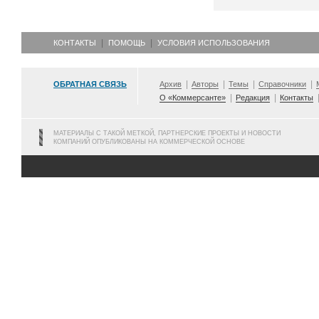
КОНТАКТЫ
ПОМОЩЬ
УСЛОВИЯ ИСПОЛЬЗОВАНИЯ
ОБРАТНАЯ СВЯЗЬ
Архив
Авторы
Темы
Справочники
О «Коммерсанте»
Редакция
Контакты
МАТЕРИАЛЫ С ТАКОЙ МЕТКОЙ, ПАРТНЕРСКИЕ ПРОЕКТЫ И НОВОСТИ
КОМПАНИЙ ОПУБЛИКОВАНЫ НА КОММЕРЧЕСКОЙ ОСНОВЕ