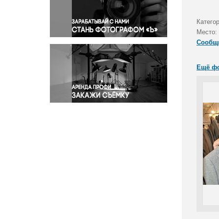
Правосудие
Происшествия и конфликты
Катего
Религия
Место:
Сообщ
Светская жизнь
Спорт
Ещё ф
Экология
Экономика и бизнес