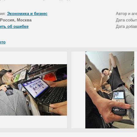
рия:
Экономика и бизнес
Автор и аг
Россия, Москва
Дата собы
ить об ошибке
Дата доба
ото