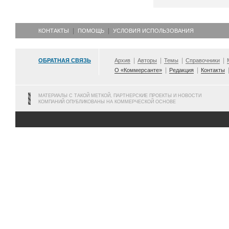
КОНТАКТЫ
ПОМОЩЬ
УСЛОВИЯ ИСПОЛЬЗОВАНИЯ
ОБРАТНАЯ СВЯЗЬ
Архив
Авторы
Темы
Справочники
О «Коммерсанте»
Редакция
Контакты
МАТЕРИАЛЫ С ТАКОЙ МЕТКОЙ, ПАРТНЕРСКИЕ ПРОЕКТЫ И НОВОСТИ
КОМПАНИЙ ОПУБЛИКОВАНЫ НА КОММЕРЧЕСКОЙ ОСНОВЕ