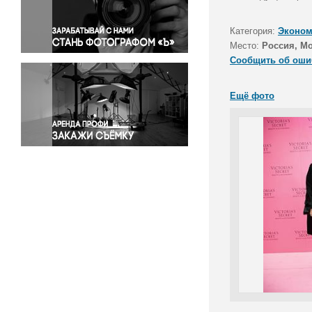
Правосудие
Происшествия и конфликты
Категория:
Эконом
Религия
Место:
Россия, М
Сообщить об оши
Светская жизнь
Спорт
Ещё фото
Экология
Экономика и бизнес