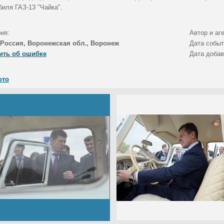
биля ГАЗ-13 "Чайка".
ия:
Автор и аг
Россия, Воронежская обл., Воронеж
Дата собы
ить об ошибке
Дата доба
ото