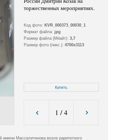
России Дмитрий Козак на
торжественных мероприятиях.
Код фото:
KVR_000373_00030_1
Формат файла:
jpg
Размер файла (Мбайт):
3,7
Размер фото (пикс.):
4700x3113
Купить
1
/
4
й имени Массалитинова возле раритетного