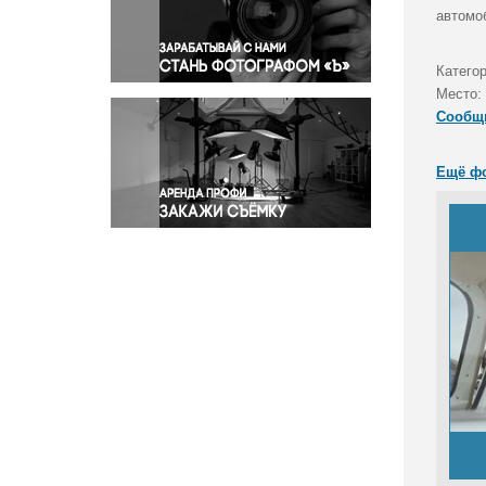
Правосудие
автомо
Происшествия и конфликты
Религия
Категор
Место:
Светская жизнь
Сообщ
Спорт
Экология
Ещё ф
Экономика и бизнес