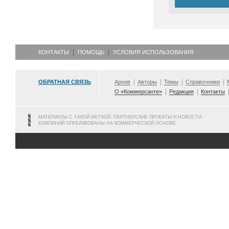
КОНТАКТЫ
ПОМОЩЬ
УСЛОВИЯ ИСПОЛЬЗОВАНИЯ
ОБРАТНАЯ СВЯЗЬ
Архив
Авторы
Темы
Справочники
О «Коммерсанте»
Редакция
Контакты
МАТЕРИАЛЫ С ТАКОЙ МЕТКОЙ, ПАРТНЕРСКИЕ ПРОЕКТЫ И НОВОСТИ
КОМПАНИЙ ОПУБЛИКОВАНЫ НА КОММЕРЧЕСКОЙ ОСНОВЕ