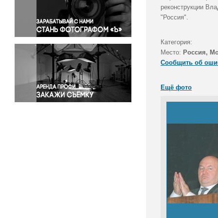
Правосудие
реконструкции Вла
"Россия".
Происшествия и конфликты
Религия
Категория:
Светская жизнь
Место:
Россия, М
Спорт
Сообщить об оши
Экология
Экономика и бизнес
Ещё фото