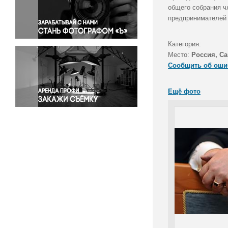
Правосудие
общего собрания ч
предпринимателей 
Происшествия и конфликты
Религия
Категория:
Светская жизнь
Место:
Россия, Са
Спорт
Сообщить об оши
Экология
Экономика и бизнес
Ещё фото