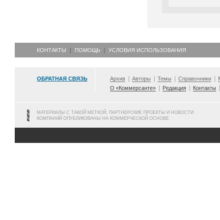
КОНТАКТЫ
ПОМОЩЬ
УСЛОВИЯ ИСПОЛЬЗОВАНИЯ
ОБРАТНАЯ СВЯЗЬ
Архив
Авторы
Темы
Справочники
О «Коммерсанте»
Редакция
Контакты
МАТЕРИАЛЫ С ТАКОЙ МЕТКОЙ, ПАРТНЕРСКИЕ ПРОЕКТЫ И НОВОСТИ
КОМПАНИЙ ОПУБЛИКОВАНЫ НА КОММЕРЧЕСКОЙ ОСНОВЕ