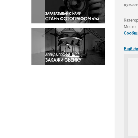
Правосудие
думаете
Происшествия и конфликты
Религия
Категор
Место:
Светская жизнь
Сообщ
Спорт
Экология
Ещё ф
Экономика и бизнес