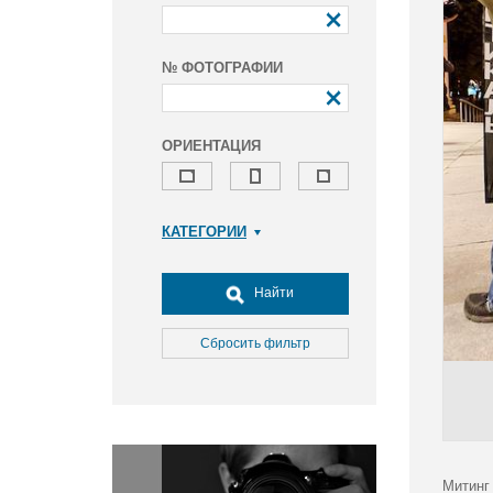
№ ФОТОГРАФИИ
ОРИЕНТАЦИЯ
КАТЕГОРИИ
Армия и ВПК
Досуг, туризм и отдых
Найти
Культура
Медицина
Сбросить фильтр
Наука
Образование
Общество
Окружающая среда
Политика
Митинг 