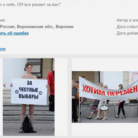
 о себе, ОН все решает за вас!".
ия:
Автор и аг
Россия, Воронежская обл., Воронеж
Дата собы
ить об ошибке
Дата доба
ото