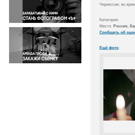
Правосудие
Черкессии, во вре
Происшествия и конфликты
Религия
Категория:
Место:
Россия, Ка
Светская жизнь
Сообщить об оши
Спорт
Экология
Ещё фото
Экономика и бизнес