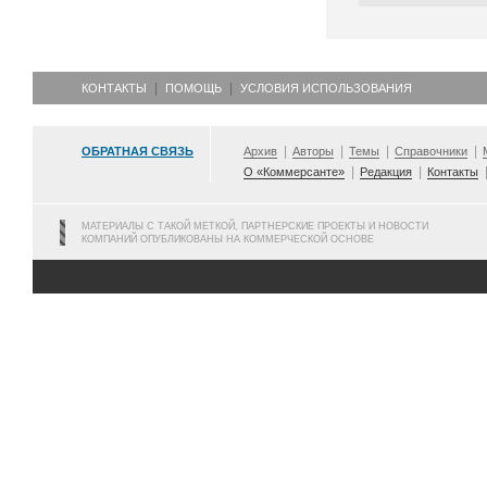
КОНТАКТЫ
ПОМОЩЬ
УСЛОВИЯ ИСПОЛЬЗОВАНИЯ
ОБРАТНАЯ СВЯЗЬ
Архив
Авторы
Темы
Справочники
О «Коммерсанте»
Редакция
Контакты
МАТЕРИАЛЫ С ТАКОЙ МЕТКОЙ, ПАРТНЕРСКИЕ ПРОЕКТЫ И НОВОСТИ
КОМПАНИЙ ОПУБЛИКОВАНЫ НА КОММЕРЧЕСКОЙ ОСНОВЕ