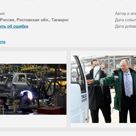
ия:
Автор и аг
Россия, Ростовская обл., Таганрог
Дата собы
ить об ошибке
Дата доба
ото