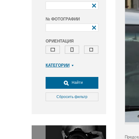
№ ФОТОГРАФИИ
ОРИЕНТАЦИЯ
КАТЕГОРИИ
Армия и ВПК
Досуг, туризм и отдых
Найти
Культура
Медицина
Сбросить фильтр
Наука
Образование
Общество
Окружающая среда
Политика
Предсе