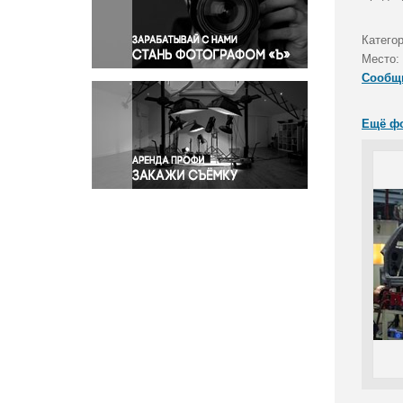
Правосудие
Происшествия и конфликты
Категор
Религия
Место:
Сообщ
Светская жизнь
Спорт
Ещё ф
Экология
Экономика и бизнес