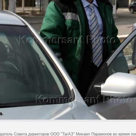
датель Совета директоров ООО "ТагАЗ" Михаил Парамонов во время по