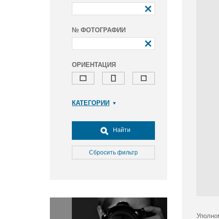
№ ФОТОГРАФИИ
ОРИЕНТАЦИЯ
КАТЕГОРИИ
Армия и ВПК
Досуг, туризм и отдых
Найти
Культура
Медицина
Сбросить фильтр
Наука
Образование
Общество
Окружающая среда
Политика
Уполно