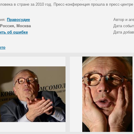
ловека в стране за 2010 год. Пресс-конференция прошла в пресс-центре
рия:
Правосудие
Автор и аг
Россия, Москва
Дата собы
ить об ошибке
Дата доба
ото