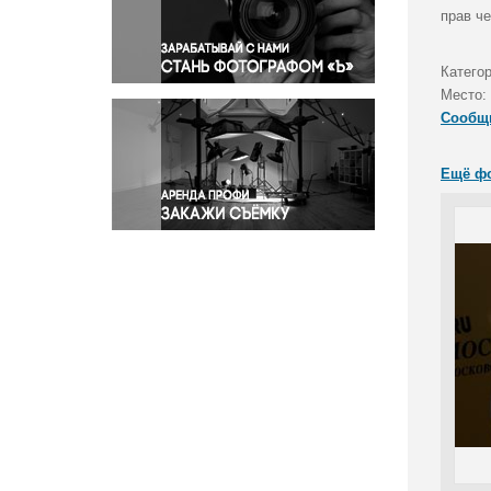
Правосудие
прав че
Происшествия и конфликты
Религия
Катего
Место:
Светская жизнь
Сообщ
Спорт
Экология
Ещё ф
Экономика и бизнес