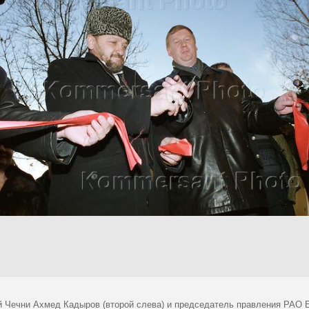
 Чечни Ахмед Кадыров (второй слева) и председатель правления РАО 