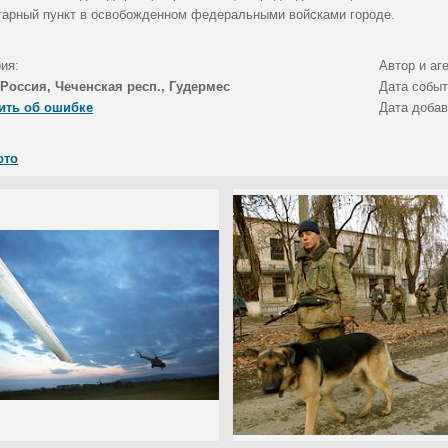
тарный пункт в освобожденном федеральными войсками городе.
ия:
Автор и аг
Россия, Чеченская респ., Гудермес
Дата собы
ить об ошибке
Дата доба
ото