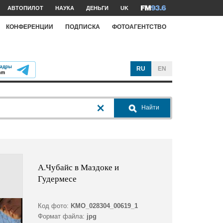
АВТОПИЛОТ
НАУКА
ДЕНЬГИ
UK
КОНФЕРЕНЦИИ
ПОДПИСКА
ФОТОАГЕНТСТВО
RU
EN
Найти
А.Чубайс в Маздоке и
Гудермесе
Код фото:
KMO_028304_00619_1
Формат файла:
jpg