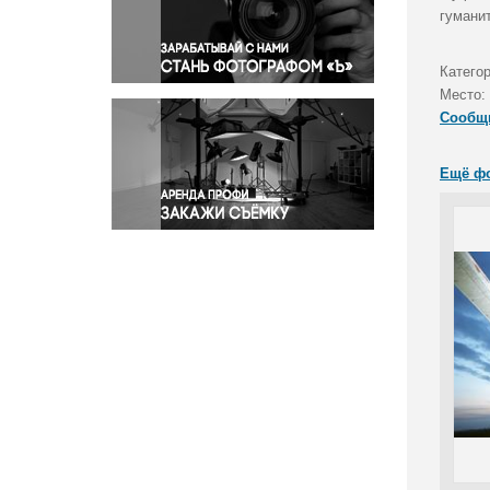
Правосудие
гумани
Происшествия и конфликты
Религия
Категор
Место:
Светская жизнь
Сообщ
Спорт
Экология
Ещё ф
Экономика и бизнес