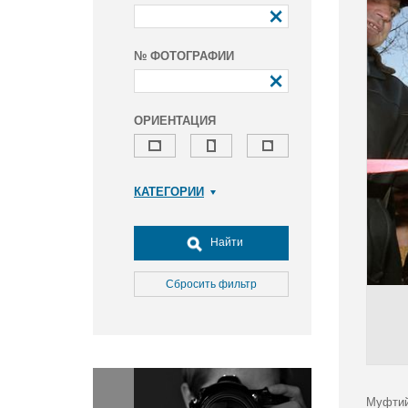
№ ФОТОГРАФИИ
ОРИЕНТАЦИЯ
КАТЕГОРИИ
Армия и ВПК
Досуг, туризм и отдых
Найти
Культура
Медицина
Сбросить фильтр
Наука
Образование
Общество
Окружающая среда
Политика
Муфтий