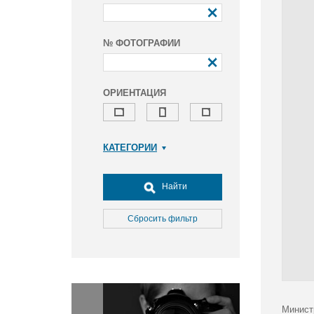
№ ФОТОГРАФИИ
ОРИЕНТАЦИЯ
КАТЕГОРИИ
Армия и ВПК
Досуг, туризм и отдых
Найти
Культура
Медицина
Сбросить фильтр
Наука
Образование
Общество
Окружающая среда
Политика
Минист