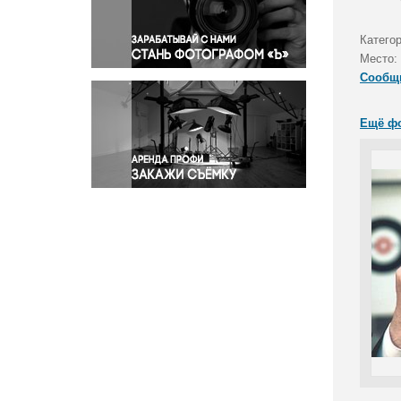
Правосудие
Происшествия и конфликты
Категор
Религия
Место:
Сообщ
Светская жизнь
Спорт
Ещё ф
Экология
Экономика и бизнес