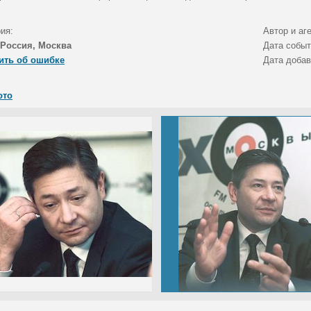
ия:
Автор и аг
Россия, Москва
Дата собы
ить об ошибке
Дата доба
ото