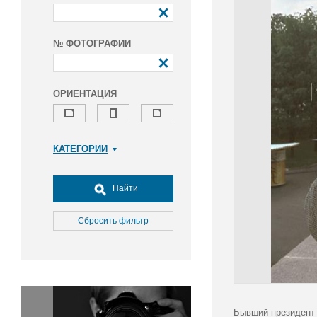
№ ФОТОГРАФИИ
ОРИЕНТАЦИЯ
КАТЕГОРИИ
Армия и ВПК
Досуг, туризм и отдых
Найти
Культура
Медицина
Сбросить фильтр
Наука
Образование
Общество
Окружающая среда
Политика
Бывший президент 