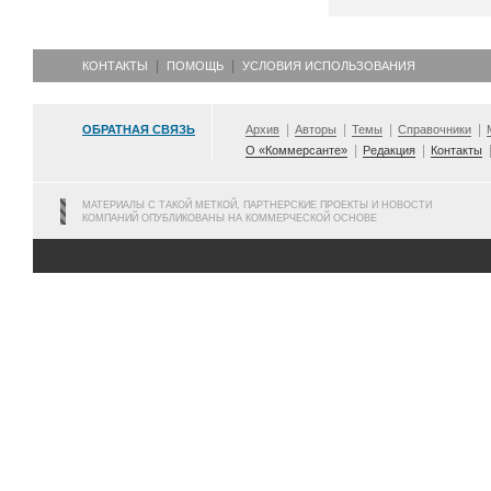
КОНТАКТЫ
ПОМОЩЬ
УСЛОВИЯ ИСПОЛЬЗОВАНИЯ
ОБРАТНАЯ СВЯЗЬ
Архив
Авторы
Темы
Справочники
О «Коммерсанте»
Редакция
Контакты
МАТЕРИАЛЫ С ТАКОЙ МЕТКОЙ, ПАРТНЕРСКИЕ ПРОЕКТЫ И НОВОСТИ
КОМПАНИЙ ОПУБЛИКОВАНЫ НА КОММЕРЧЕСКОЙ ОСНОВЕ