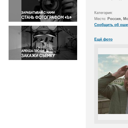
Правосудие
Происшествия и конфликты
Категория:
Религия
Место:
Россия, М
Сообщить об оши
Светская жизнь
Спорт
Ещё фото
Экология
Экономика и бизнес