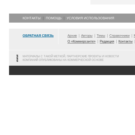
КОНТАКТЫ
ПОМОЩЬ
УСЛОВИЯ ИСПОЛЬЗОВАНИЯ
ОБРАТНАЯ СВЯЗЬ
Архив
Авторы
Темы
Справочники
О «Коммерсанте»
Редакция
Контакты
МАТЕРИАЛЫ С ТАКОЙ МЕТКОЙ, ПАРТНЕРСКИЕ ПРОЕКТЫ И НОВОСТИ
КОМПАНИЙ ОПУБЛИКОВАНЫ НА КОММЕРЧЕСКОЙ ОСНОВЕ