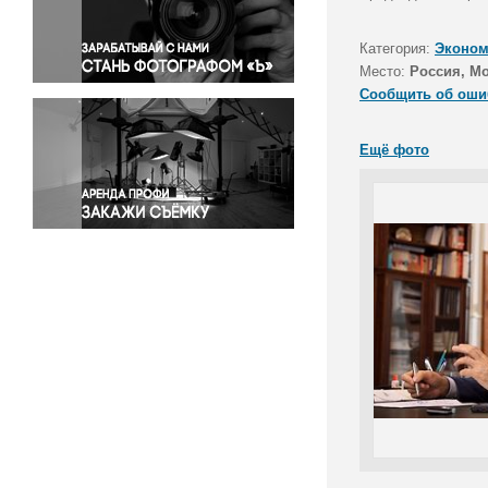
Правосудие
Происшествия и конфликты
Категория:
Эконом
Религия
Место:
Россия, М
Сообщить об оши
Светская жизнь
Спорт
Ещё фото
Экология
Экономика и бизнес