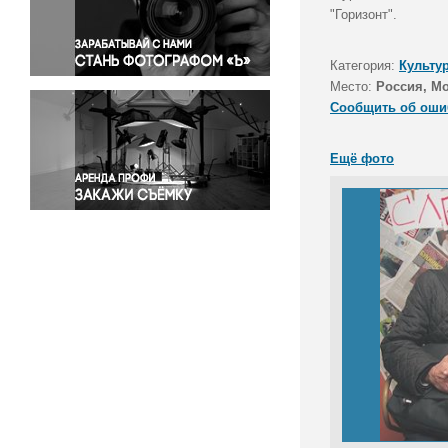
Правосудие
"Горизонт".
Происшествия и конфликты
Религия
Категория:
Культу
Место:
Россия, М
Светская жизнь
Сообщить об оши
Спорт
Экология
Ещё фото
Экономика и бизнес