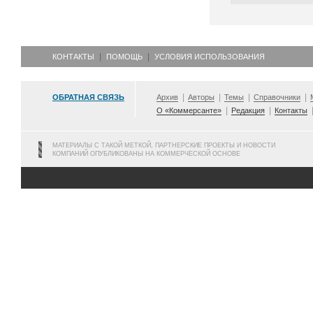
КОНТАКТЫ
ПОМОЩЬ
УСЛОВИЯ ИСПОЛЬЗОВАНИЯ
ОБРАТНАЯ СВЯЗЬ
Архив
Авторы
Темы
Справочники
О «Коммерсанте»
Редакция
Контакты
МАТЕРИАЛЫ С ТАКОЙ МЕТКОЙ, ПАРТНЕРСКИЕ ПРОЕКТЫ И НОВОСТИ
КОМПАНИЙ ОПУБЛИКОВАНЫ НА КОММЕРЧЕСКОЙ ОСНОВЕ