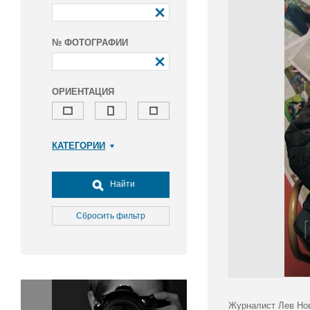
№ ФОТОГРАФИИ
ОРИЕНТАЦИЯ
КАТЕГОРИИ
Армия и ВПК
Досуг, туризм и отдых
Найти
Культура
Медицина
Сбросить фильтр
Наука
Образование
Общество
Окружающая среда
Политика
Журналист Лев Нов