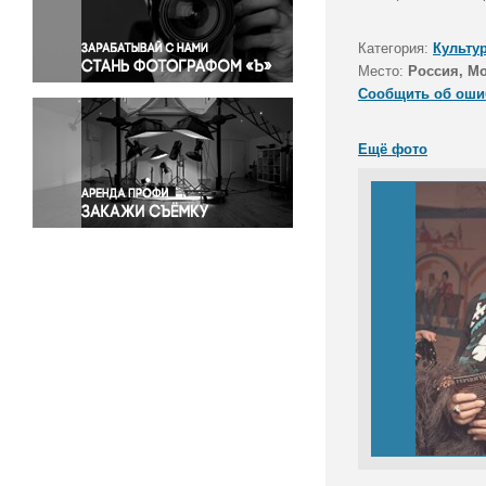
Правосудие
Происшествия и конфликты
Категория:
Культу
Религия
Место:
Россия, М
Сообщить об оши
Светская жизнь
Спорт
Ещё фото
Экология
Экономика и бизнес