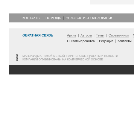
КОНТАКТЫ
ПОМОЩЬ
УСЛОВИЯ ИСПОЛЬЗОВАНИЯ
ОБРАТНАЯ СВЯЗЬ
Архив
Авторы
Темы
Справочники
О «Коммерсанте»
Редакция
Контакты
МАТЕРИАЛЫ С ТАКОЙ МЕТКОЙ, ПАРТНЕРСКИЕ ПРОЕКТЫ И НОВОСТИ
КОМПАНИЙ ОПУБЛИКОВАНЫ НА КОММЕРЧЕСКОЙ ОСНОВЕ