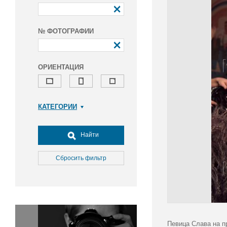
№ ФОТОГРАФИИ
ОРИЕНТАЦИЯ
КАТЕГОРИИ
Армия и ВПК
Досуг, туризм и отдых
Найти
Культура
Медицина
Сбросить фильтр
Наука
Образование
Общество
Окружающая среда
Политика
Певица Слава на п