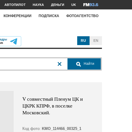
АВТОПИЛОТ
НАУКА
ДЕНЬГИ
UK
КОНФЕРЕНЦИИ
ПОДПИСКА
ФОТОАГЕНТСТВО
RU
EN
Найти
V совместный Пленум ЦК и
ЦКРК КПРФ, в поселке
Московский.
Код фото:
KMO_114466_00325_1