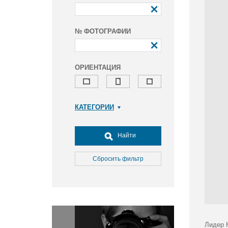
№ ФОТОГРАФИИ
ОРИЕНТАЦИЯ
КАТЕГОРИИ
Армия и ВПК
Досуг, туризм и отдых
Найти
Культура
Медицина
Сбросить фильтр
Наука
Образование
Общество
Окружающая среда
Политика
Лидер 