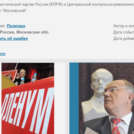
истической партии России (КПРФ) и Центральной контрольно-ревизионн
е "Московский".
рия:
Политика
Автор и аг
Россия, Московская обл.
Дата собы
ить об ошибке
Дата доба
ото