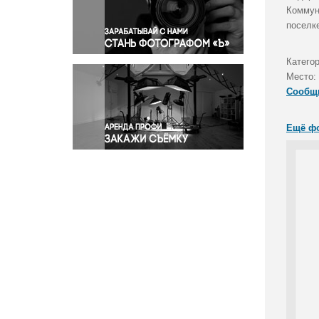
Правосудие
Коммун
поселк
Происшествия и конфликты
Религия
Катего
Светская жизнь
Место:
Спорт
Сообщ
Экология
Экономика и бизнес
Ещё ф