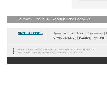
КОНТАКТЫ
ПОМОЩЬ
УСЛОВИЯ ИСПОЛЬЗОВАНИЯ
ОБРАТНАЯ СВЯЗЬ
Архив
Авторы
Темы
Справочники
О «Коммерсанте»
Редакция
Контакты
МАТЕРИАЛЫ С ТАКОЙ МЕТКОЙ, ПАРТНЕРСКИЕ ПРОЕКТЫ И НОВОСТИ
КОМПАНИЙ ОПУБЛИКОВАНЫ НА КОММЕРЧЕСКОЙ ОСНОВЕ