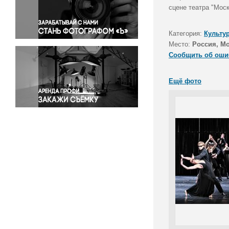
Правосудие
сцене театра "Моск
Происшествия и конфликты
Религия
Категория:
Культу
Место:
Россия, М
Светская жизнь
Сообщить об оши
Спорт
Экология
Ещё фото
Экономика и бизнес