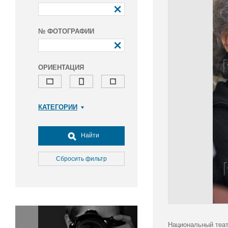
№ ФОТОГРАФИИ
ОРИЕНТАЦИЯ
КАТЕГОРИИ
Армия и ВПК
Досуг, туризм и отдых
Найти
Культура
Медицина
Сбросить фильтр
Наука
Образование
Общество
Окружающая среда
Политика
Национальный теат