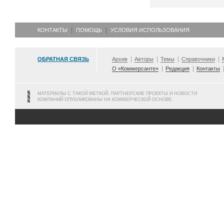
КОНТАКТЫ
ПОМОЩЬ
УСЛОВИЯ ИСПОЛЬЗОВАНИЯ
ОБРАТНАЯ СВЯЗЬ
Архив
Авторы
Темы
Справочники
О «Коммерсанте»
Редакция
Контакты
МАТЕРИАЛЫ С ТАКОЙ МЕТКОЙ, ПАРТНЕРСКИЕ ПРОЕКТЫ И НОВОСТИ
КОМПАНИЙ ОПУБЛИКОВАНЫ НА КОММЕРЧЕСКОЙ ОСНОВЕ