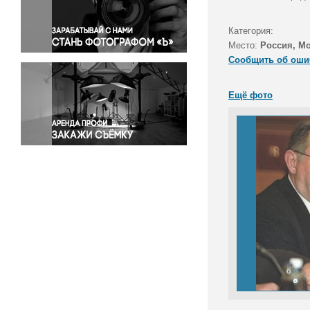
Правосудие
Происшествия и конфликты
Категория:
Религия
Место:
Россия, М
Сообщить об оши
Светская жизнь
Спорт
Ещё фото
Экология
Экономика и бизнес