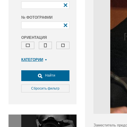
№ ФОТОГРАФИИ
ОРИЕНТАЦИЯ
КАТЕГОРИИ
Армия и ВПК
Досуг, туризм и отдых
Найти
Культура
Медицина
Сбросить фильтр
Наука
Образование
Общество
Окружающая среда
Политика
Заместитель предс