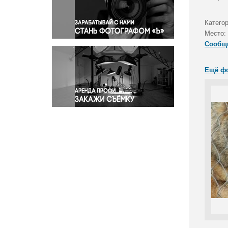
Правосудие
Происшествия и конфликты
Катего
Религия
Место:
Сообщ
Светская жизнь
Спорт
Ещё ф
Экология
Экономика и бизнес