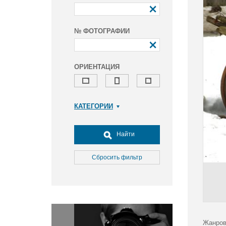
№ ФОТОГРАФИИ
ОРИЕНТАЦИЯ
КАТЕГОРИИ
Армия и ВПК
Досуг, туризм и отдых
Найти
Культура
Медицина
Сбросить фильтр
Наука
Образование
Общество
Окружающая среда
Политика
Жанров