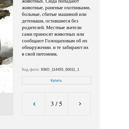
животных. Сюда попадают
животные, раненые охотниками,
больные, сбитые машиной или
детеныши, оставшиеся без
родителей. Местные жители
сами приносят животных или
сообщают Голощаповым об их
обнаружении. и те забирают их
в свой питомник.
Код фото:
KMO_114455_00011_1
Формат файла:
jpg
Купить
Размер файла (Мбайт):
1,1
Размер фото (пикс.):
3145x2226
3
/
5