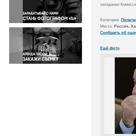
Правосудие
заседании Комисси
Происшествия и конфликты
Религия
Категория:
Полити
Место:
Россия, Х
Светская жизнь
Сообщить об оши
Спорт
Экология
Ещё фото
Экономика и бизнес