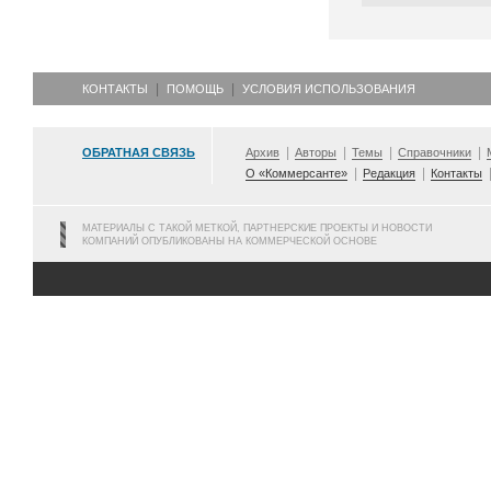
КОНТАКТЫ
ПОМОЩЬ
УСЛОВИЯ ИСПОЛЬЗОВАНИЯ
ОБРАТНАЯ СВЯЗЬ
Архив
Авторы
Темы
Справочники
О «Коммерсанте»
Редакция
Контакты
МАТЕРИАЛЫ С ТАКОЙ МЕТКОЙ, ПАРТНЕРСКИЕ ПРОЕКТЫ И НОВОСТИ
КОМПАНИЙ ОПУБЛИКОВАНЫ НА КОММЕРЧЕСКОЙ ОСНОВЕ