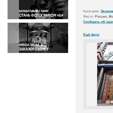
Правосудие
Происшествия и конфликты
Категория:
Эконом
Религия
Место:
Россия, М
Сообщить об оши
Светская жизнь
Спорт
Ещё фото
Экология
Экономика и бизнес