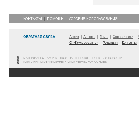
КОНТАКТЫ
ПОМОЩЬ
УСЛОВИЯ ИСПОЛЬЗОВАНИЯ
ОБРАТНАЯ СВЯЗЬ
Архив
Авторы
Темы
Справочники
О «Коммерсанте»
Редакция
Контакты
МАТЕРИАЛЫ С ТАКОЙ МЕТКОЙ, ПАРТНЕРСКИЕ ПРОЕКТЫ И НОВОСТИ
КОМПАНИЙ ОПУБЛИКОВАНЫ НА КОММЕРЧЕСКОЙ ОСНОВЕ