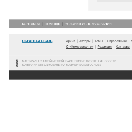
КОНТАКТЫ
ПОМОЩЬ
УСЛОВИЯ ИСПОЛЬЗОВАНИЯ
ОБРАТНАЯ СВЯЗЬ
Архив
Авторы
Темы
Справочники
О «Коммерсанте»
Редакция
Контакты
МАТЕРИАЛЫ С ТАКОЙ МЕТКОЙ, ПАРТНЕРСКИЕ ПРОЕКТЫ И НОВОСТИ
КОМПАНИЙ ОПУБЛИКОВАНЫ НА КОММЕРЧЕСКОЙ ОСНОВЕ