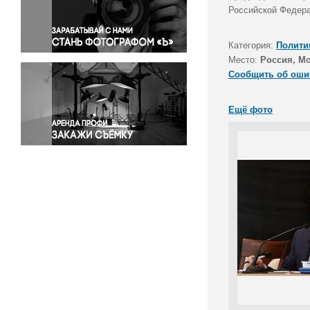
Правосудие
Российской Федера
Происшествия и конфликты
Религия
Категория:
Полити
Место:
Россия, М
Светская жизнь
Сообщить об оши
Спорт
Экология
Ещё фото
Экономика и бизнес