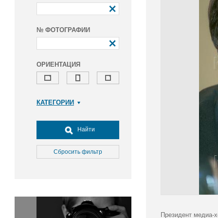
№ ФОТОГРАФИИ
ОРИЕНТАЦИЯ
КАТЕГОРИИ
Армия и ВПК
Досуг, туризм и отдых
Найти
Культура
Медицина
Сбросить фильтр
Наука
Образование
Общество
Окружающая среда
Политика
Президент медиа-х