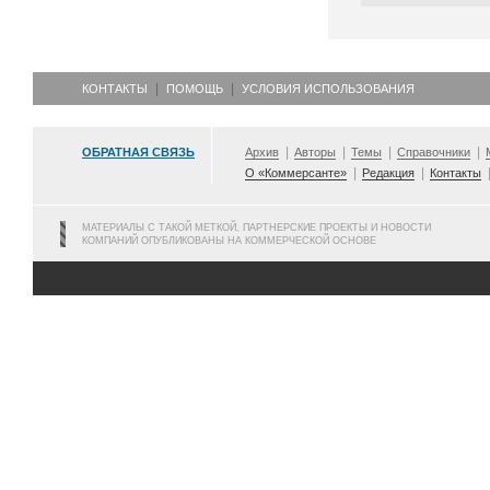
КОНТАКТЫ
ПОМОЩЬ
УСЛОВИЯ ИСПОЛЬЗОВАНИЯ
ОБРАТНАЯ СВЯЗЬ
Архив
Авторы
Темы
Справочники
О «Коммерсанте»
Редакция
Контакты
МАТЕРИАЛЫ С ТАКОЙ МЕТКОЙ, ПАРТНЕРСКИЕ ПРОЕКТЫ И НОВОСТИ
КОМПАНИЙ ОПУБЛИКОВАНЫ НА КОММЕРЧЕСКОЙ ОСНОВЕ