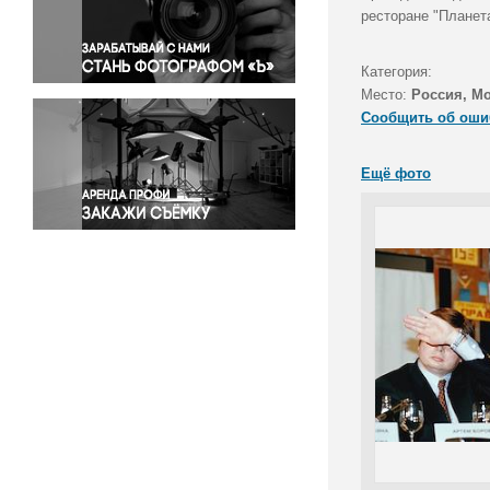
Правосудие
ресторане "Планет
Происшествия и конфликты
Религия
Категория:
Место:
Россия, М
Светская жизнь
Сообщить об оши
Спорт
Экология
Ещё фото
Экономика и бизнес