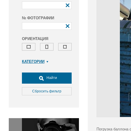
№ ФОТОГРАФИИ
ОРИЕНТАЦИЯ
КАТЕГОРИИ
Армия и ВПК
Досуг, туризм и отдых
Найти
Культура
Медицина
Сбросить фильтр
Наука
Образование
Общество
Окружающая среда
Политика
Погрузка баллона 