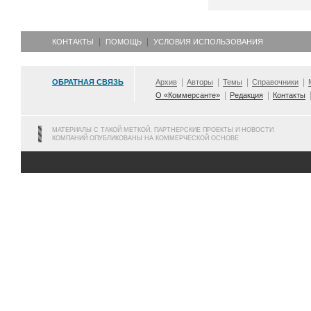
КОНТАКТЫ
ПОМОЩЬ
УСЛОВИЯ ИСПОЛЬЗОВАНИЯ
ОБРАТНАЯ СВЯЗЬ
Архив
Авторы
Темы
Справочники
О «Коммерсанте»
Редакция
Контакты
МАТЕРИАЛЫ С ТАКОЙ МЕТКОЙ, ПАРТНЕРСКИЕ ПРОЕКТЫ И НОВОСТИ
КОМПАНИЙ ОПУБЛИКОВАНЫ НА КОММЕРЧЕСКОЙ ОСНОВЕ