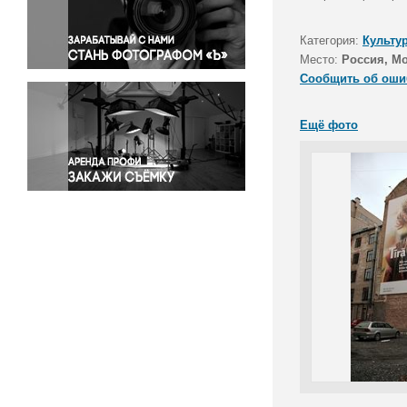
Правосудие
Происшествия и конфликты
Категория:
Культу
Религия
Место:
Россия, М
Сообщить об оши
Светская жизнь
Спорт
Ещё фото
Экология
Экономика и бизнес