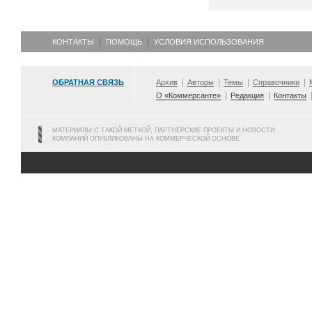
КОНТАКТЫ
ПОМОЩЬ
УСЛОВИЯ ИСПОЛЬЗОВАНИЯ
ОБРАТНАЯ СВЯЗЬ
Архив
Авторы
Темы
Справочники
О «Коммерсанте»
Редакция
Контакты
МАТЕРИАЛЫ С ТАКОЙ МЕТКОЙ, ПАРТНЕРСКИЕ ПРОЕКТЫ И НОВОСТИ
КОМПАНИЙ ОПУБЛИКОВАНЫ НА КОММЕРЧЕСКОЙ ОСНОВЕ