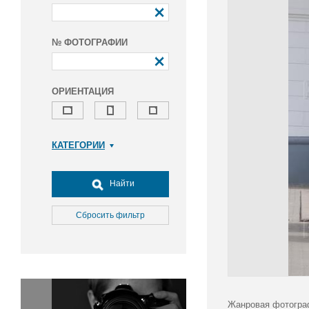
№ ФОТОГРАФИИ
ОРИЕНТАЦИЯ
КАТЕГОРИИ
Армия и ВПК
Досуг, туризм и отдых
Найти
Культура
Медицина
Сбросить фильтр
Наука
Образование
Общество
Окружающая среда
Политика
Жанровая фотогра