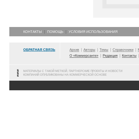
КОНТАКТЫ
ПОМОЩЬ
УСЛОВИЯ ИСПОЛЬЗОВАНИЯ
ОБРАТНАЯ СВЯЗЬ
Архив
Авторы
Темы
Справочники
О «Коммерсанте»
Редакция
Контакты
МАТЕРИАЛЫ С ТАКОЙ МЕТКОЙ, ПАРТНЕРСКИЕ ПРОЕКТЫ И НОВОСТИ
КОМПАНИЙ ОПУБЛИКОВАНЫ НА КОММЕРЧЕСКОЙ ОСНОВЕ