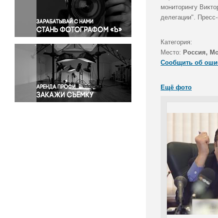
Правосудие
мониторингу Виктор
делегации". Пресс
Происшествия и конфликты
Религия
Категория:
Светская жизнь
Место:
Россия, М
Спорт
Сообщить об оши
Экология
Экономика и бизнес
Ещё фото