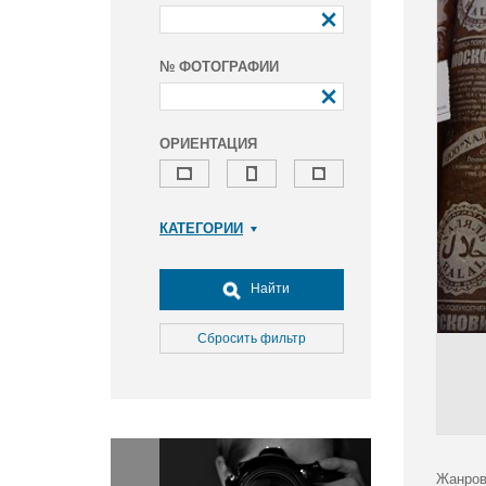
№ ФОТОГРАФИИ
ОРИЕНТАЦИЯ
КАТЕГОРИИ
Армия и ВПК
Досуг, туризм и отдых
Найти
Культура
Медицина
Сбросить фильтр
Наука
Образование
Общество
Окружающая среда
Политика
Жанров