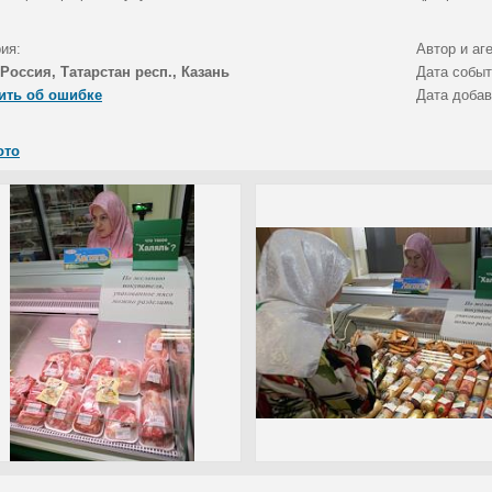
ия:
Автор и аг
Россия, Татарстан респ., Казань
Дата собы
ить об ошибке
Дата доба
ото