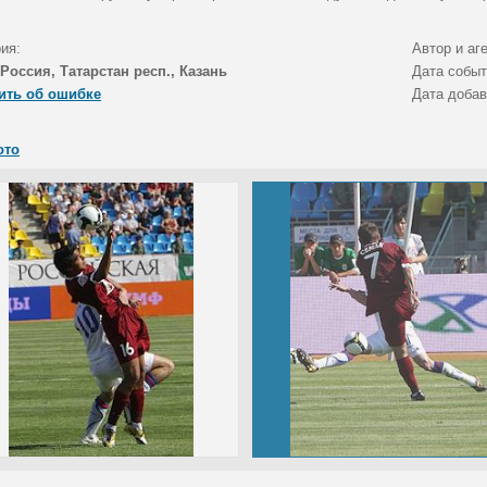
ия:
Автор и аг
Россия, Татарстан респ., Казань
Дата собы
ить об ошибке
Дата доба
ото