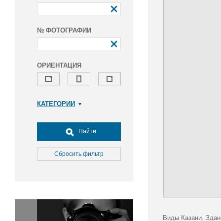
№ ФОТОГРАФИИ
ОРИЕНТАЦИЯ
КАТЕГОРИИ
Армия и ВПК
Досуг, туризм и отдых
Найти
Культура
Медицина
Сбросить фильтр
Наука
Образование
Общество
Окружающая среда
Политика
Виды Казани. Здани