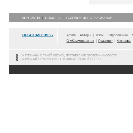
КОНТАКТЫ
ПОМОЩЬ
УСЛОВИЯ ИСПОЛЬЗОВАНИЯ
ОБРАТНАЯ СВЯЗЬ
Архив
Авторы
Темы
Справочники
О «Коммерсанте»
Редакция
Контакты
МАТЕРИАЛЫ С ТАКОЙ МЕТКОЙ, ПАРТНЕРСКИЕ ПРОЕКТЫ И НОВОСТИ
КОМПАНИЙ ОПУБЛИКОВАНЫ НА КОММЕРЧЕСКОЙ ОСНОВЕ