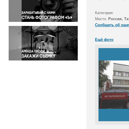
Правосудие
Происшествия и конфликты
Категория:
Религия
Место:
Россия, Та
Сообщить об оши
Светская жизнь
Спорт
Ещё фото
Экология
Экономика и бизнес