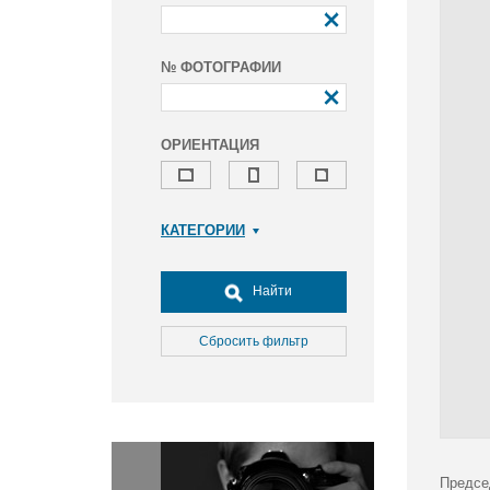
№ ФОТОГРАФИИ
ОРИЕНТАЦИЯ
КАТЕГОРИИ
Армия и ВПК
Досуг, туризм и отдых
Найти
Культура
Медицина
Сбросить фильтр
Наука
Образование
Общество
Окружающая среда
Политика
Предсе