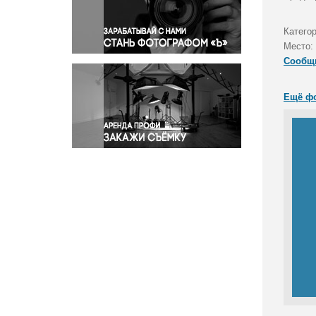
Правосудие
Происшествия и конфликты
Категор
Религия
Место:
Сообщ
Светская жизнь
Спорт
Ещё ф
Экология
Экономика и бизнес