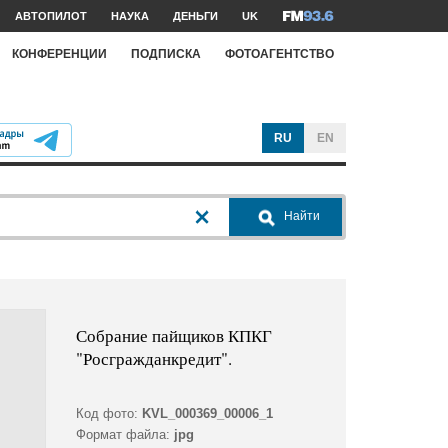
АВТОПИЛОТ
НАУКА
ДЕНЬГИ
UK
КОНФЕРЕНЦИИ
ПОДПИСКА
ФОТОАГЕНТСТВО
RU
EN
Найти
Собрание пайщиков КПКГ
"Росгражданкредит".
Код фото:
KVL_000369_00006_1
Формат файла:
jpg