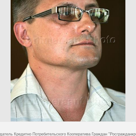
датель Кредитно Потребительского Кооператива Граждан "Росгражданкр