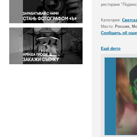
Правосудие
ресторане "Подмос
Происшествия и конфликты
Религия
Категория:
Светск
Место:
Россия, М
Светская жизнь
Сообщить об оши
Спорт
Экология
Ещё фото
Экономика и бизнес