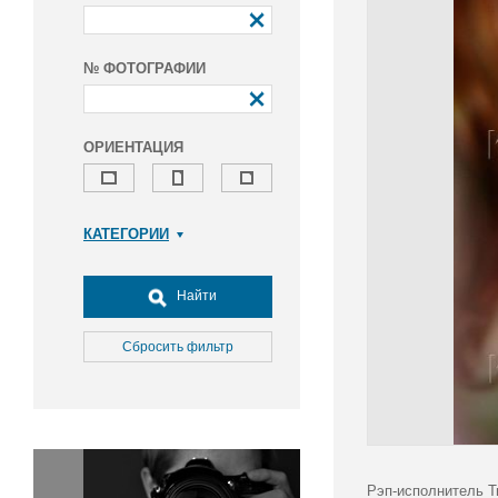
№ ФОТОГРАФИИ
ОРИЕНТАЦИЯ
КАТЕГОРИИ
Армия и ВПК
Досуг, туризм и отдых
Найти
Культура
Медицина
Сбросить фильтр
Наука
Образование
Общество
Окружающая среда
Политика
Рэп-исполнитель Т