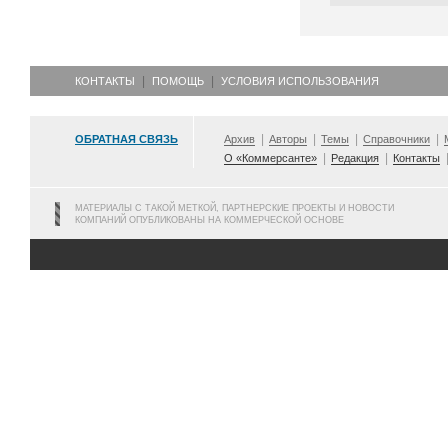
КОНТАКТЫ
ПОМОЩЬ
УСЛОВИЯ ИСПОЛЬЗОВАНИЯ
ОБРАТНАЯ СВЯЗЬ
Архив
Авторы
Темы
Справочники
О «Коммерсанте»
Редакция
Контакты
МАТЕРИАЛЫ С ТАКОЙ МЕТКОЙ, ПАРТНЕРСКИЕ ПРОЕКТЫ И НОВОСТИ
КОМПАНИЙ ОПУБЛИКОВАНЫ НА КОММЕРЧЕСКОЙ ОСНОВЕ