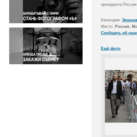
Правосудие
президента России
Происшествия и конфликты
Религия
Категория:
Эконом
Место:
Россия, М
Светская жизнь
Сообщить об оши
Спорт
Экология
Ещё фото
Экономика и бизнес