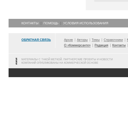
КОНТАКТЫ
ПОМОЩЬ
УСЛОВИЯ ИСПОЛЬЗОВАНИЯ
ОБРАТНАЯ СВЯЗЬ
Архив
Авторы
Темы
Справочники
О «Коммерсанте»
Редакция
Контакты
МАТЕРИАЛЫ С ТАКОЙ МЕТКОЙ, ПАРТНЕРСКИЕ ПРОЕКТЫ И НОВОСТИ
КОМПАНИЙ ОПУБЛИКОВАНЫ НА КОММЕРЧЕСКОЙ ОСНОВЕ