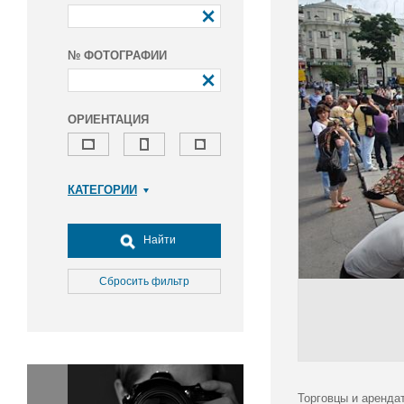
№ ФОТОГРАФИИ
ОРИЕНТАЦИЯ
КАТЕГОРИИ
Армия и ВПК
Досуг, туризм и отдых
Найти
Культура
Медицина
Сбросить фильтр
Наука
Образование
Общество
Окружающая среда
Политика
Торговцы и аренда