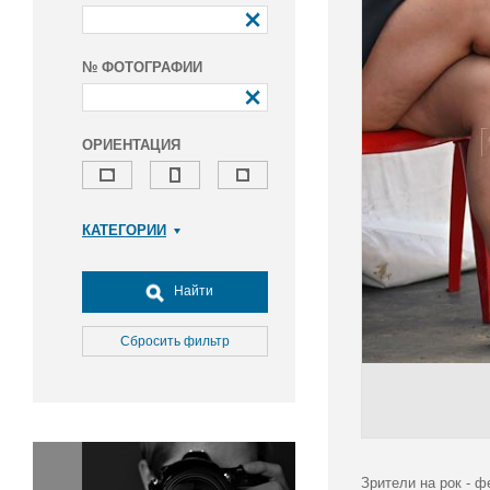
№ ФОТОГРАФИИ
ОРИЕНТАЦИЯ
КАТЕГОРИИ
Армия и ВПК
Досуг, туризм и отдых
Найти
Культура
Медицина
Сбросить фильтр
Наука
Образование
Общество
Окружающая среда
Политика
Зрители на рок - 