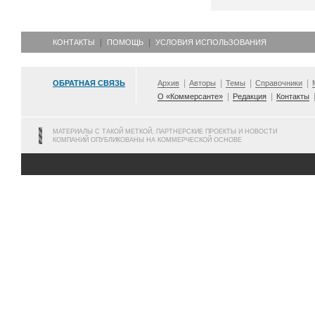
КОНТАКТЫ
ПОМОЩЬ
УСЛОВИЯ ИСПОЛЬЗОВАНИЯ
ОБРАТНАЯ СВЯЗЬ
Архив
Авторы
Темы
Справочники
О «Коммерсанте»
Редакция
Контакты
МАТЕРИАЛЫ С ТАКОЙ МЕТКОЙ, ПАРТНЕРСКИЕ ПРОЕКТЫ И НОВОСТИ
КОМПАНИЙ ОПУБЛИКОВАНЫ НА КОММЕРЧЕСКОЙ ОСНОВЕ