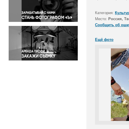
Правосудие
Происшествия и конфликты
Категория:
Культу
Религия
Место:
Россия, Тв
Сообщить об оши
Светская жизнь
Спорт
Ещё фото
Экология
Экономика и бизнес