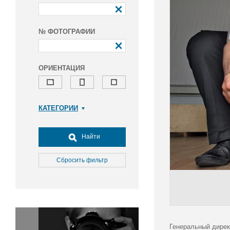
№ ФОТОГРАФИИ
ОРИЕНТАЦИЯ
КАТЕГОРИИ
Армия и ВПК
Досуг, туризм и отдых
Найти
Культура
Медицина
Сбросить фильтр
Наука
Образование
Общество
Окружающая среда
Политика
Генеральный дирек