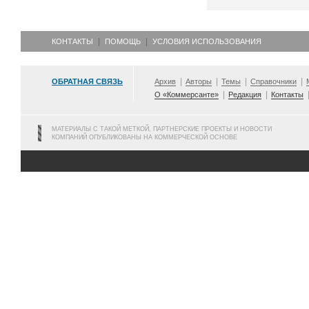
КОНТАКТЫ
ПОМОЩЬ
УСЛОВИЯ ИСПОЛЬЗОВАНИЯ
ОБРАТНАЯ СВЯЗЬ
Архив
Авторы
Темы
Справочники
О «Коммерсанте»
Редакция
Контакты
МАТЕРИАЛЫ С ТАКОЙ МЕТКОЙ, ПАРТНЕРСКИЕ ПРОЕКТЫ И НОВОСТИ
КОМПАНИЙ ОПУБЛИКОВАНЫ НА КОММЕРЧЕСКОЙ ОСНОВЕ