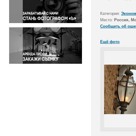
Правосудие
Происшествия и конфликты
Категория:
Эконом
Религия
Место:
Россия, М
Сообщить об оши
Светская жизнь
Спорт
Ещё фото
Экология
Экономика и бизнес