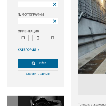
№ ФОТОГРАФИИ
ОРИЕНТАЦИЯ
КАТЕГОРИИ
Армия и ВПК
Досуг, туризм и отдых
Найти
Культура
Медицина
Сбросить фильтр
Наука
Образование
Общество
Окружающая среда
Политика
Тоннель у железно