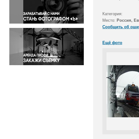
Правосудие
Происшествия и конфликты
Категория:
Религия
Место:
Россия, Е
Сообщить об оши
Светская жизнь
Спорт
Ещё фото
Экология
Экономика и бизнес