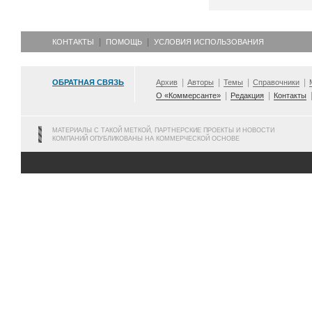
КОНТАКТЫ
ПОМОЩЬ
УСЛОВИЯ ИСПОЛЬЗОВАНИЯ
ОБРАТНАЯ СВЯЗЬ
Архив
Авторы
Темы
Справочники
О «Коммерсанте»
Редакция
Контакты
МАТЕРИАЛЫ С ТАКОЙ МЕТКОЙ, ПАРТНЕРСКИЕ ПРОЕКТЫ И НОВОСТИ
КОМПАНИЙ ОПУБЛИКОВАНЫ НА КОММЕРЧЕСКОЙ ОСНОВЕ