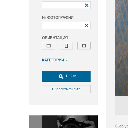
№ ФОТОГРАФИИ
ОРИЕНТАЦИЯ
КАТЕГОРИИ
Армия и ВПК
Досуг, туризм и отдых
Найти
Культура
Медицина
Сбросить фильтр
Наука
Образование
Общество
Окружающая среда
Политика
Сбор у