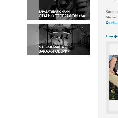
Правосудие
Происшествия и конфликты
Катего
Религия
Место:
Сообщ
Светская жизнь
Спорт
Ещё ф
Экология
Экономика и бизнес