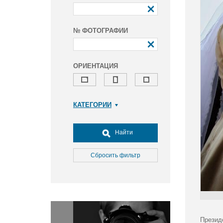
№ ФОТОГРАФИИ
ОРИЕНТАЦИЯ
КАТЕГОРИИ
Армия и ВПК
Досуг, туризм и отдых
Найти
Культура
Медицина
Сбросить фильтр
Наука
Образование
Общество
Окружающая среда
Политика
Презид