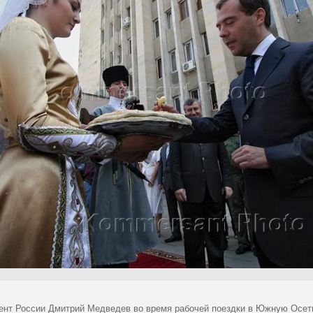
ент России Дмитрий Медведев во время рабочей поездки в Южную Осет