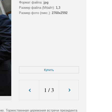
Формат файла:
jpg
Размер файла (Мбайт):
1,3
Размер фото (пикс.):
2760x2592
Купить
1
/
3
ию. Торжественная церемония встречи президента