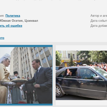
.
рия:
Политика
Автор и аг
Южная Осетия, Цхинвал
Дата собы
ить об ошибке
Дата доба
ото