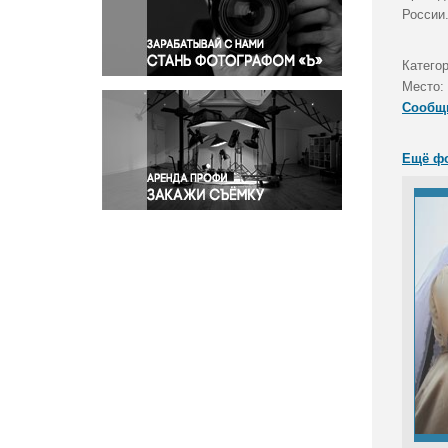
Правосудие
России
Происшествия и конфликты
Религия
Катего
Место:
Светская жизнь
Сообщ
Спорт
Экология
Ещё ф
Экономика и бизнес