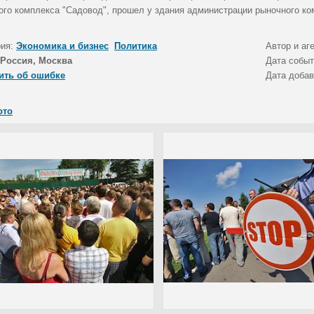
ого комплекса "Садовод", прошел у здания администрации рыночного ко
рия:
Экономика и бизнес
Политика
Автор и аг
Россия, Москва
Дата собы
ить об ошибке
Дата доба
ото