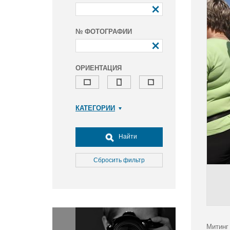
№ ФОТОГРАФИИ
ОРИЕНТАЦИЯ
КАТЕГОРИИ
Армия и ВПК
Досуг, туризм и отдых
Найти
Культура
Медицина
Сбросить фильтр
Наука
Образование
Общество
Окружающая среда
Политика
Митинг