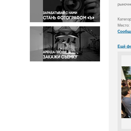
Правосудие
рыночн
Происшествия и конфликты
Религия
Катего
Место:
Светская жизнь
Сообщ
Спорт
Экология
Ещё ф
Экономика и бизнес