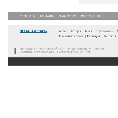
КОНТАКТЫ
ПОМОЩЬ
УСЛОВИЯ ИСПОЛЬЗОВАНИЯ
ОБРАТНАЯ СВЯЗЬ
Архив
Авторы
Темы
Справочники
О «Коммерсанте»
Редакция
Контакты
МАТЕРИАЛЫ С ТАКОЙ МЕТКОЙ, ПАРТНЕРСКИЕ ПРОЕКТЫ И НОВОСТИ
КОМПАНИЙ ОПУБЛИКОВАНЫ НА КОММЕРЧЕСКОЙ ОСНОВЕ