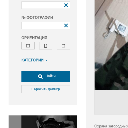
№ ФОТОГРАФИИ
ОРИЕНТАЦИЯ
КАТЕГОРИИ
Армия и ВПК
Досуг, туризм и отдых
Найти
Культура
Медицина
Сбросить фильтр
Наука
Образование
Общество
Окружающая среда
Политика
Охрана загородных