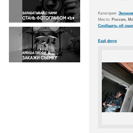
Правосудие
Происшествия и конфликты
Категория:
Эконом
Религия
Место:
Россия, М
Сообщить об оши
Светская жизнь
Спорт
Ещё фото
Экология
Экономика и бизнес