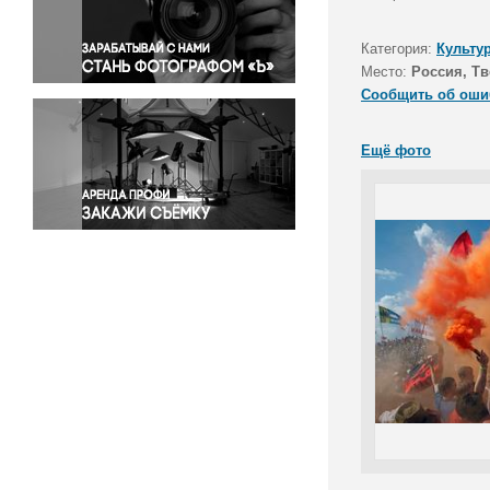
Правосудие
Происшествия и конфликты
Категория:
Культу
Религия
Место:
Россия, Тв
Сообщить об оши
Светская жизнь
Спорт
Ещё фото
Экология
Экономика и бизнес