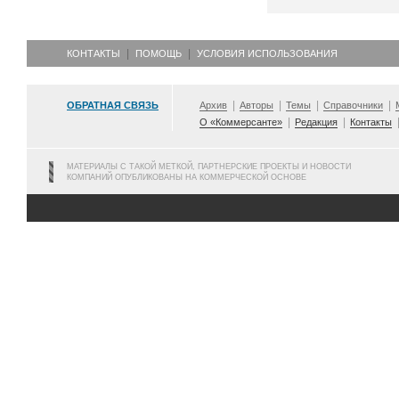
КОНТАКТЫ
ПОМОЩЬ
УСЛОВИЯ ИСПОЛЬЗОВАНИЯ
ОБРАТНАЯ СВЯЗЬ
Архив
Авторы
Темы
Справочники
О «Коммерсанте»
Редакция
Контакты
МАТЕРИАЛЫ С ТАКОЙ МЕТКОЙ, ПАРТНЕРСКИЕ ПРОЕКТЫ И НОВОСТИ
КОМПАНИЙ ОПУБЛИКОВАНЫ НА КОММЕРЧЕСКОЙ ОСНОВЕ