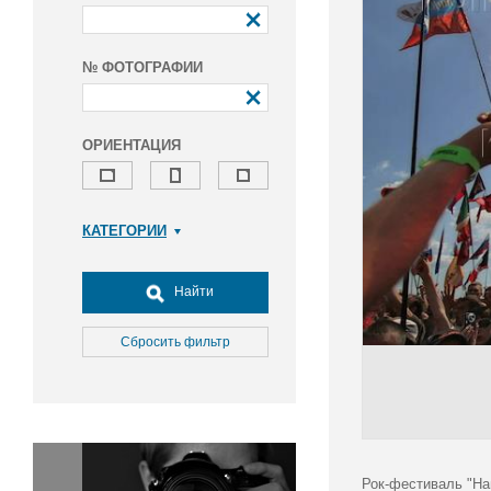
№ ФОТОГРАФИИ
ОРИЕНТАЦИЯ
КАТЕГОРИИ
Армия и ВПК
Досуг, туризм и отдых
Найти
Культура
Медицина
Сбросить фильтр
Наука
Образование
Общество
Окружающая среда
Политика
Рок-фестиваль "На