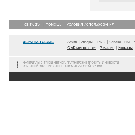
КОНТАКТЫ
ПОМОЩЬ
УСЛОВИЯ ИСПОЛЬЗОВАНИЯ
ОБРАТНАЯ СВЯЗЬ
Архив
Авторы
Темы
Справочники
О «Коммерсанте»
Редакция
Контакты
МАТЕРИАЛЫ С ТАКОЙ МЕТКОЙ, ПАРТНЕРСКИЕ ПРОЕКТЫ И НОВОСТИ
КОМПАНИЙ ОПУБЛИКОВАНЫ НА КОММЕРЧЕСКОЙ ОСНОВЕ