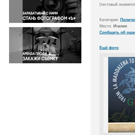
Правосудие
(тестовый экземпля
Происшествия и конфликты
Религия
Категория:
Полити
Место:
Италия
Светская жизнь
Сообщить об оши
Спорт
Экология
Ещё фото
Экономика и бизнес