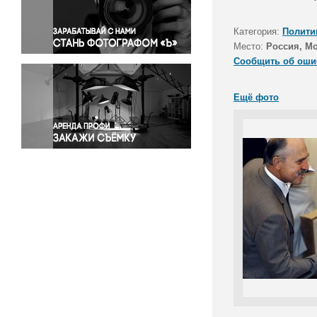
Правосудие
Происшествия и конфликты
Категория:
Полити
Религия
Место:
Россия, М
Сообщить об оши
Светская жизнь
Спорт
Ещё фото
Экология
Экономика и бизнес