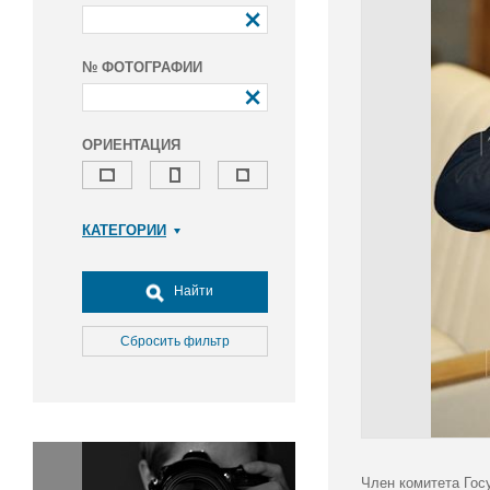
№ ФОТОГРАФИИ
ОРИЕНТАЦИЯ
КАТЕГОРИИ
Армия и ВПК
Досуг, туризм и отдых
Найти
Культура
Медицина
Сбросить фильтр
Наука
Образование
Общество
Окружающая среда
Политика
Член комитета Гос