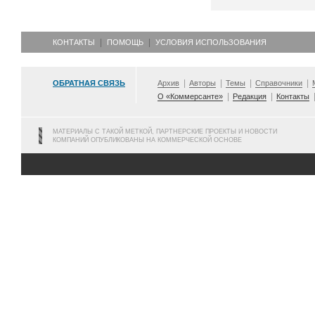
КОНТАКТЫ
ПОМОЩЬ
УСЛОВИЯ ИСПОЛЬЗОВАНИЯ
ОБРАТНАЯ СВЯЗЬ
Архив
Авторы
Темы
Справочники
О «Коммерсанте»
Редакция
Контакты
МАТЕРИАЛЫ С ТАКОЙ МЕТКОЙ, ПАРТНЕРСКИЕ ПРОЕКТЫ И НОВОСТИ
КОМПАНИЙ ОПУБЛИКОВАНЫ НА КОММЕРЧЕСКОЙ ОСНОВЕ