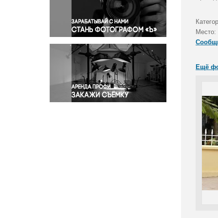
Правосудие
Происшествия и конфликты
Катего
Религия
Место:
Сообщ
Светская жизнь
Спорт
Ещё ф
Экология
Экономика и бизнес