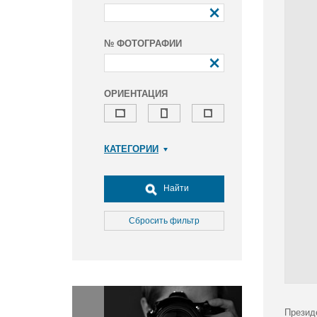
№ ФОТОГРАФИИ
ОРИЕНТАЦИЯ
КАТЕГОРИИ
Армия и ВПК
Досуг, туризм и отдых
Найти
Культура
Медицина
Сбросить фильтр
Наука
Образование
Общество
Окружающая среда
Политика
Презид