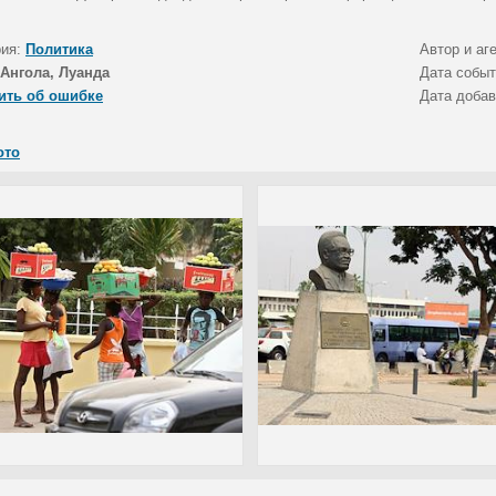
рия:
Политика
Автор и аг
Ангола, Луанда
Дата собы
ить об ошибке
Дата доба
ото